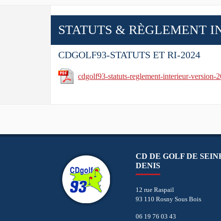
STATUTS & RÈGLEMENT I
CDGOLF93-STATUTS ET RI-2024
cdgolf93-statuts-reglement-interieur-version-
CD DE GOLF DE SEIN
DENIS
12 rue Raspail
93 110 Rosny Sous Bois
06 19 76 03 43