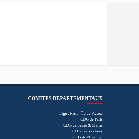
COMITÉS DÉPARTEMENTAUX
Ligue Paris - Île de France
CDG de Paris
CDG de Seine & Marne
CDG des Yvelines
CDG de l'Essonne