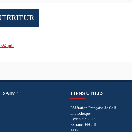
NTÉRIEUR
2024.pdf
E SAINT
LIENS UTILES
Fédération Française de Golf
Photothèque
RyderCup 2018
Extranet FFGolf
ADGF